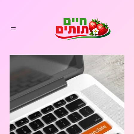
לדלג
לתוכן