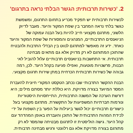
2. 'כשירות תרבותית: הגשר הבלתי נראה בתרגום'
לכשירות תרבותית יש תפקיד מכריע בתחום התרגום, ומשמשת
כגשר בלתי נראה המחבר בין שפת המקור והיעד. מעבר לדיוק
הלשוני, מתרגם מקצועי חייב להיות בעל הבנה עמוקה של
הניואנסים התרבותיים, המנהגים והמסורות של שפת המקור והיעד
כאחד. ידע זה מאפשר למתרגם לנווט בין הבדלי התרבות ולהבטיח
שהתוכן המתורגם לא רק מדויק אלא גם מתאים מבחינה
תרבותית. אי התחשבות בניואנסים תרבותיים עלול להוביל לאי
הבנות, פרשנויות מוטעות, ואפילו פגיעה בקהל היעד. לכן, רמה
גבוהה של כשירות תרבותית הכרחית במתן שירות תרגום מקצועי.
הבנת ההקשר התרבותי שבו נכתב הטקסט המקורי חיונית להעברת
המסר המיועד בצורה מדויקת. היא כוללת יותר מסתם מילים; היא
דורשת הערכה של המשנה התרבותית, התייחסויות היסטוריות
ונורמות חברתיות המשפיעות על התקשורת. מתרגם מקצועי בעל
כישורים תרבותיים יכול לגשר ביעילות על הפער בין השפות על ידי
לכידת המהות התרבותית של התוכן והעברתו באופן המהדהד עם
קהל היעד. גישה הוליסטית זו לתרגום מבטיחה שהמסר לא רק
מתורגם בצורה מדויקת אלא גם רלוונטי ורגיש מבחינה תרבותית.