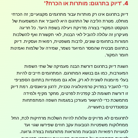
4. 'דיוק בתרגום: מותרות או הכרח?'
דיוק בתרגום אינו רק מותרות עבור מתרגמים מקצועיים; זה הכרחי
מוחלט. מטרת הליבה של התרגום היא להעביר את המשמעות של
הטקסט המקורי בצורה מדויקת ויעילה בשפת היעד. כל חריגה
מעיקרון זה עלולה להוביל לאי הבנות, לאי תקשורת ואף להשלכות
חמורות בתחומים שונים, לרבות משפטית, רפואית ועסקית. דיוק
בתרגום מבטיח שהמסר המיועד נשמר, שמירה על שלמות ואמינות
חומר המקור.
השגת דיוק בתרגום דורשת הבנה מעמיקה של שתי השפות
המעורבות, כמו גם בנושא המתורגם. המתרגמים חייבים להיות
בעלי מיומנות לשונית לא רק, אלא גם מומחיות בתחום הספציפי
כדי להעביר במדויק טרמינולוגיה טכנית, ז'רגון וניואנסים. רמת דיוק
זו דורשת תשומת לב קפדנית לפרטים, מחקר מקיף ולמידה
מתמשכת כדי להישאר מעודכן במגמות השפה המתפתחות
ובסטנדרטים בתעשייה.
לתרגומים לא מדויקים עלולות להיות השלכות מרחיקות לכת, החל
ממחלוקות משפטיות הנובעות עקב חוזים שפירשו שגוי ועד
לטעויות רפואיות הנובעות מהוראות מתורגמות בצורה גרועה.