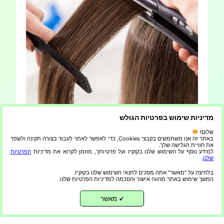
מדיניות שימוש בפרטיות הגולש
שלום!
באתר זה אנו משתמשים בקבצי Cookies, כדי לאפשר לאתר לעבוד בצורה תקינה ולשפר
החלקות שיער – כל מה שכדאי לך לדעת
את חוויית הגלישה שלך.
למידע נוסף על השימוש שלנו בקוקיז ועל פרטיותך, מוזמן לקרוא את מדיניות
הפרטיות
שלנו
.
החלקות שיער הפכו למאוד פופולריות בשנים האחרונות.
טיפולי החלקת שיער קבועים, קרטין הוא חלבון טבעי
בלחיצה על "מאשר" אתה מסכים לתנאי השימוש שלנו בקוקיז.
המשך שימוש באתר מהווה אישור והסכמה למדיניות הפרטיות שלנו.
המופיע בשיער ולא רק עושה את השיער שלנו, אלא גם עוזר
לתת לשיער שלנו מרקם חלק. אנו סוקרים את מיטב טיפולי
מאשר
✔
החלקת השיער עבור סרט שיער קבוע ומה טוב מהם. עוד
באתר: כך תשמרי על טיפוח לאורך זמן – שיער,…