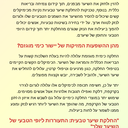
להזין ולחזק את השיער מבפנים, תוך קידום צמיחה ובריאות
כללית. בנוסף, טכניקות להחלקת שיער טבעיות נקיות מכימיקלים
קשים שיכולים להסיר מהשיער את השמנים הטבעיים שלו ולגרום
לנזק לטווח ארוך. על ידי בחירה בשיטות טבעיות, אנשים יכולים
להפוך ביעילות את הנזק שנגרם מהחלקת יתר תוך קידום היופי
הטבעי והחוסן של שיערם.
מהן ההשפעות המזיקות של יישור כימי מוגזם?
החלקה כימית מוגזמת עלולה להיות בעלת השלכות קשות על
הבריאות הכללית והמראה של השיער. הכימיקלים הקשים הקיימים
בטיפולי החלקה, כגון מרגיעים וטיפולי קרטין, עלולים להחליש את
שיער השיער, ולהוביל לשבירה, יובש וקצוות מפוצלים.
יתר על כן, חשיפה תכופה לכימיקלים אלו עלולה לגרום לגירוי
בקרקפת, דלקת ואפילו תגובות אלרגיות אצל אנשים מסוימים.
שימוש יתר במוצרי החלקה כימיים עלול גם לשבש את איזון ה-pH
הטבעי של הקרקפת, מה שהופך את השיער ליותר רגיש לנזק ומונע
ממנו לשמור על לחות ביעילות.
"החלקת שיער טבעית: התעוררות ליופי הטבעי של
השיער שלך"