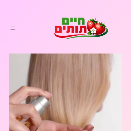
לדלג
לתוכן