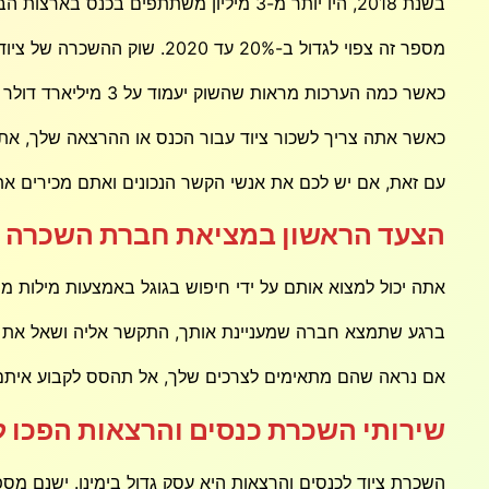
בשנת 2018, היו יותר מ-3 מיליון משתתפים בכנס בארצות הברית לבדה, על פי האגודה האמריקאית של מנהלי האגודה.
מספר זה צפוי לגדול ב-20% עד 2020. שוק ההשכרה של ציוד לכנסים והרצאות צמח משמעותית גם בשנים האחרונות
כאשר כמה הערכות מראות שהשוק יעמוד על 3 מיליארד דולר עד 2020.
כאשר אתה צריך לשכור ציוד עבור הכנס או ההרצאה שלך, אתה
עם זאת, אם יש לכם את אנשי הקשר הנכונים ואתם מכירים את
הצעד הראשון במציאת חברת השכרה ה
אתה יכול למצוא אותם על ידי חיפוש בגוגל באמצעות מילות מפ
ברגע שתמצא חברה שמעניינת אותך, התקשר אליה ושאל את הת
אם נראה שהם מתאימים לצרכים שלך, אל תהסס לקבוע איתם 
שירותי השכרת כנסים והרצאות הפכו ל
השכרת ציוד לכנסים והרצאות היא עסק גדול בימינו. ישנם מספר