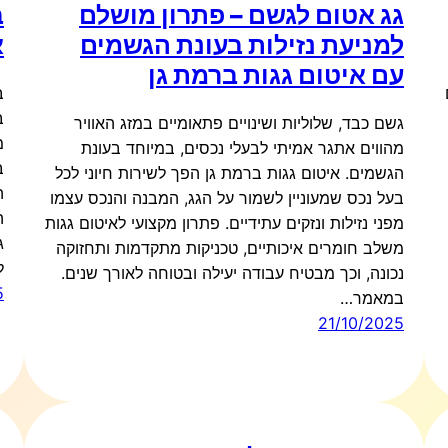
גג אטום לגשם – פתרון מושלם
ב
למניעת נזילות בעונת הגשמים
א
עם איטום גגות ברמת גן
ב
ב
גשם כבד, שלוליות ושינויים פתאומיים במזג האוויר
מ
מהווים אתגר אמיתי לבעלי נכסים, במיוחד בעונת
ב
הגשמים. איטום גגות ברמת גן הפך לשירות חיוני לכל
ה
בעל נכס שמעוניין לשמור על הגג, המבנה והנכס עצמו
ה
מפני נזילות ונזקים עתידיים. פתרון מקצועי לאיטום גגות
ג
משלב חומרים איכותיים, טכניקות מתקדמות ותחזוקה
ל
נכונה, וכך מבטיח עבודה יעילה ובטוחה לאורך שנים.
5
במאמר…
21/10/2025