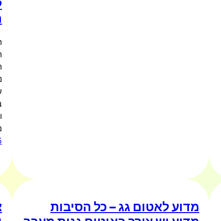
ל
ה
ה
ה
ה
נ
ש
ב
ו
מ
5
מדוע לאטום גג – כל הסיבות
צ