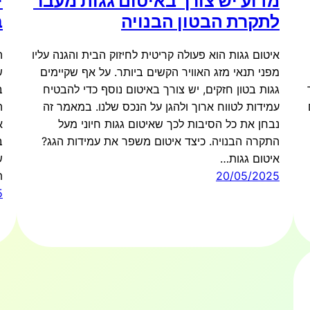
מדוע יש צורך באיטום גגות מעבר
י
לתקרת הבטון הבנויה
ב
איטום גגות הוא פעולה קריטית לחיזוק הבית והגנה עליו
ה
מפני תנאי מזג האוויר הקשים ביותר. על אף שקיימים
ש
גגות בטון חזקים, יש צורך באיטום נוסף כדי להבטיח
ב
עמידות לטווח ארוך ולהגן על הנכס שלנו. במאמר זה
ה
נבחן את כל הסיבות לכך שאיטום גגות חיוני מעל
א
התקרה הבנויה. כיצד איטום משפר את עמידות הגג?
ב
איטום גגות…
ש
20/05/2025
ת
5