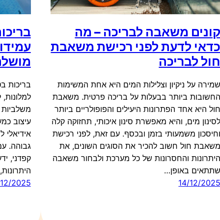
ונים משאבה לבריכה – מה
בריכות
דאי לדעת לפני רכישת משאבת
עמידו
ול לבריכה
מושלם
מירה על ניקיון וצלילות המים היא אחת המשימות
בריכות בט
חשובות ביותר בבעלות על בריכה פרטית. משאבת
למלונות, 
ול היא אחד הפתרונות היעילים והפופולריים ביותר
משלביות ב
סינון מים, והיא מאפשרת סינון איכותי, תחזוקה קלה
עיצוב כמע
חיסכון משמעותי בזמן ובכסף. עם זאת, לפני רכישת
אידיאלי ל
שאבת חול חשוב להכיר את הסוגים השונים, את
גבוהה. עם
יתרונות והחסרונות של כל מערכת ולבחור משאבה
קפדני, יד
תתאים באופן…
היתרונות,
/12/2025
14/12/202