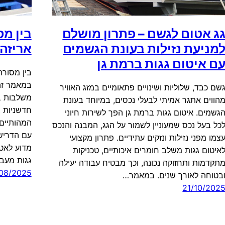
ג אטום לגשם – פתרון מושלם
בין מס
מניעת נזילות בעונת הגשמים
אריזה 
ם איטום גגות ברמת גן
בין מסורת
במאמר זה
שם כבד, שלוליות ושינויים פתאומיים במזג האוויר
משלבות בי
הווים אתגר אמיתי לבעלי נכסים, במיוחד בעונת
חדשניות ב
גשמים. איטום גגות ברמת גן הפך לשירות חיוני
המהותיים
כל בעל נכס שמעוניין לשמור על הגג, המבנה והנכס
עם הדרישו
צמו מפני נזילות ונזקים עתידיים. פתרון מקצועי
מדוע לאטו
איטום גגות משלב חומרים איכותיים, טכניקות
גגות מעב
תקדמות ותחזוקה נכונה, וכך מבטיח עבודה יעילה
/08/2025
בטוחה לאורך שנים. במאמר…
21/10/202