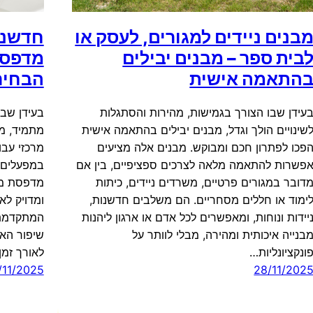
בנים ניידים למגורים, לעסק או
חדשנו
בית ספר – מבנים יבילים
מדפסת
התאמה אישית
הבחיר
עידן שבו הצורך בגמישות, מהירות והסתגלות
בעידן שבו
שינויים הולך וגדל, מבנים יבילים בהתאמה אישית
מתמיד, מ
פכו לפתרון חכם ומבוקש. מבנים אלה מציעים
מרכזי עבו
פשרות להתאמה מלאה לצרכים ספציפיים, בין אם
במפעלים, 
דובר במגורים פרטיים, משרדים ניידים, כיתות
מדפסת מד
ימוד או חללים מסחריים. הם משלבים חדשנות,
ומדויק לאר
יידות ונוחות, ומאפשרים לכל אדם או ארגון ליהנות
המתקדמת 
בנייה איכותית ומהירה, מבלי לוותר על
שיפור הא
ונקציונליות…
לאורך זמן
/11/2025
28/11/202