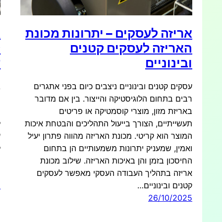
אריזה לעסקים – יתרונות מכונת
ג
האריזה לעסקים קטנים
ל
ובינוניים
ע
עסקים קטנים ובינוניים ניצבים כיום בפני אתגרים
ג
רבים בתחום הלוגיסטיקה והייצור. בין אם מדובר
מ
באריזת מזון, מוצרי קוסמטיקה או פריטים
ה
תעשייתיים, הצורך בייעול התהליכים והבטחת איכות
ל
המוצר הוא קריטי. מכונת האריזה מהווה פתרון יעיל
ע
ואמין, שמעניק יתרונות משמעותיים הן בתחום
ל
החיסכון בזמן והן באיכות האריזה. שילוב מכונת
מ
אריזה בתהליך העבודה העסקי מאפשר לעסקים
ו
קטנים ובינוניים…
5
26/10/2025