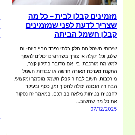
מזמינים קבלן לבית – כל מה
מ
שצריך לדעת לפני שמזמינים
ל
קבלן חשמל הביתה
ב
שירותי חשמל הם חלק בלתי נפרד מחיי היום-יום
ב
שלנו, וכל תקלה או צורך בשדרוגים יכולים להפוך
ל
למשימה מורכבת. בין אם מדובר בתיקון קצר,
ה
התקנת מערכת תאורה חדשה או עבודות חשמל
א
מורכבות, חשוב לבחור קבלן חשמל מוסמך ומקצועי.
מ
הבחירה הנכונה יכולה לחסוך זמן, כסף ובעיקר
ל
להבטיח בטיחות מלאה בביתכם. במאמר זה נסקור
נ
את כל מה שחשוב…
מ
07/12/2025
פ
5