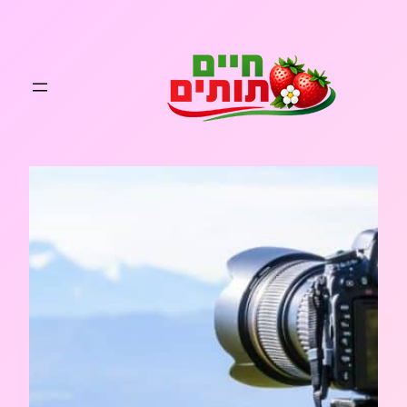
לדלג
לתוכן