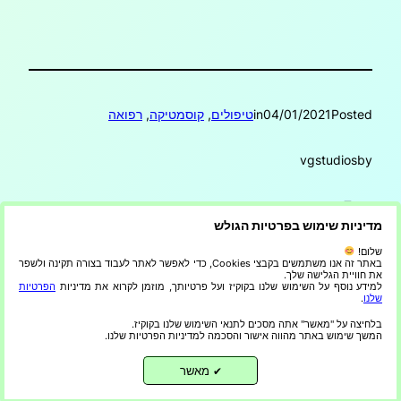
Posted
04/01/2021
in
טיפולים
, 
קוסמטיקה
, 
רפואה
vgstudios
by
Tags:
מדיניות שימוש בפרטיות הגולש
שלום!
באתר זה אנו משתמשים בקבצי Cookies, כדי לאפשר לאתר לעבוד בצורה תקינה ולשפר
את חוויית הגלישה שלך.
למידע נוסף על השימוש שלנו בקוקיז ועל פרטיותך, מוזמן לקרוא את מדיניות
הפרטיות
שלנו
.
בלחיצה על "מאשר" אתה מסכים לתנאי השימוש שלנו בקוקיז.
Proudly powered by
WordPress
המשך שימוש באתר מהווה אישור והסכמה למדיניות הפרטיות שלנו.
מאשר
✔
הפרטיות שלנו
|
הצהרת נגישות