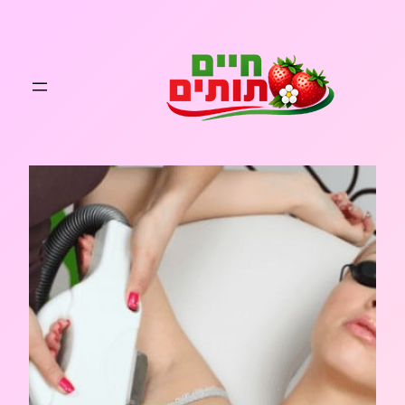
לדלג
לתוכן